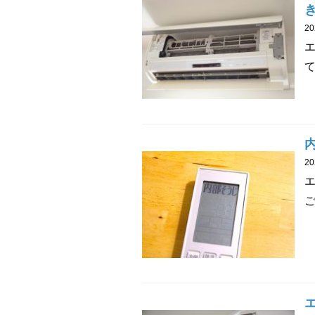
2
て
2
ご