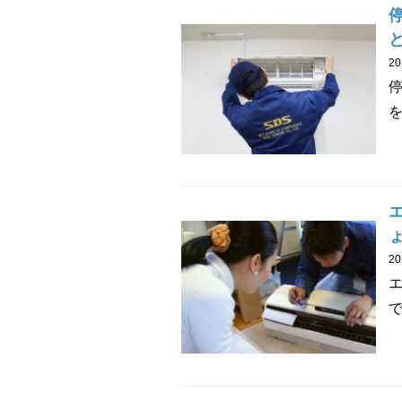
2
を
2
で