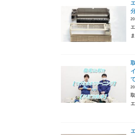
2
ま
2
エ