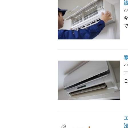
2
で
2
ご