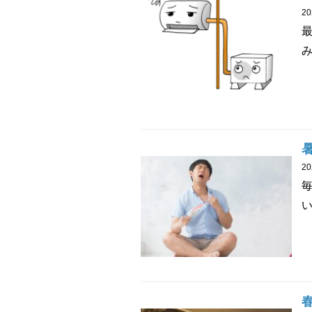
2
み
2
い