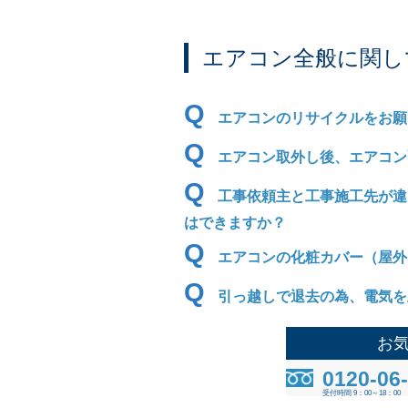
エアコン全般に関し
Q
エアコンのリサイクルをお願
Q
エアコン取外し後、エアコン
Q
工事依頼主と工事施工先が違
はできますか？
Q
エアコンの化粧カバー（屋外
Q
引っ越しで退去の為、電気を
お
0120-06
受付時間 9：00～18：00