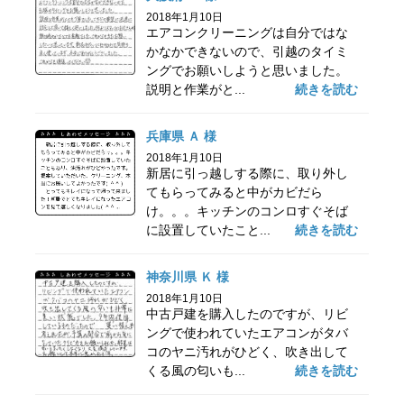
2018年1月10日
エアコンクリーニングは自分ではな
かなかできないので、引越のタイミ
ングでお願いしようと思いました。
説明と作業がと...
続きを読む
兵庫県 Ａ 様
2018年1月10日
新居に引っ越しする際に、取り外し
てもらってみると中がカビだら
け。。。キッチンのコンロすぐそば
に設置していたこと...
続きを読む
神奈川県 Ｋ 様
2018年1月10日
中古戸建を購入したのですが、リビ
ングで使われていたエアコンがタバ
コのヤニ汚れがひどく、吹き出して
くる風の匂いも...
続きを読む