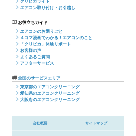
クリピカライト
エアコン取り付け・お引越し
お役立ちガイド
エアコンのお困りごと
４コマ漫画でわかる！エアコンのこと
「クリピカ」体験リポート
お客様の声
よくあるご質問
アフターサービス
全国のサービスエリア
東京都のエアコンクリーニング
愛知県のエアコンクリーニング
大阪府のエアコンクリーニング
会社概要
サイトマップ