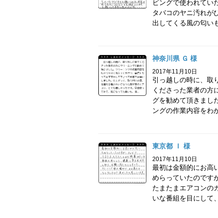
ビングで使われてい
タバコのヤニ汚れが
出してくる風の匂いも.
神奈川県 Ｇ 様
2017年11月10日
引っ越しの時に、取
くださった業者の方
グを勧めて頂きまし
ングの作業内容をわか.
東京都 Ｉ 様
2017年11月10日
最初は金額的にお高
めらっていたのです
たまたまエアコンの
いな番組を目にして、.