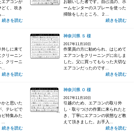
たエアコンが
お願いした者です。自己流の、ホ
ひどく、吹き
ームセンターのスプレーを使った
..
掃除をしたところ、２...
続きを読む
続きを読む
神奈川県 Ｓ 様
2017年11月10日
り外しに来て
作業員の方に勧められ、はじめて
にクリーニン
エアコンをクリーニングに出しま
た。クリーニ
した。父に買ってもらった大切な
..
エアコンだったのです...
続きを読む
続きを読む
神奈川県 Ｏ 様
2017年11月10日
いかと思いた
引越のため、エアコンの取り外
が、テレビで
し・取りつけの作業に来られたと
カビ特集みた
き、丁寧にエアコンの状態など教
..
えて頂きました。お手入...
続きを読む
続きを読む