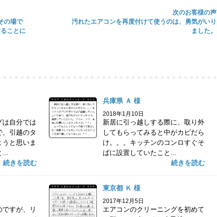
次のお客様の声
その場で
汚れたエアコンを再度付けて使うのは、勇気がいり
することに
ました。
兵庫県 Ａ 様
2018年1月10日
グは自分では
新居に引っ越しする際に、取り外
で、引越のタ
してもらってみると中がカビだら
ようと思いま
け。。。キッチンのコンロすぐそ
..
ばに設置していたこと...
続きを読む
続きを読む
東京都 Ｋ 様
2017年12月5日
のですが、リ
エアコンのクリーニングを初めて